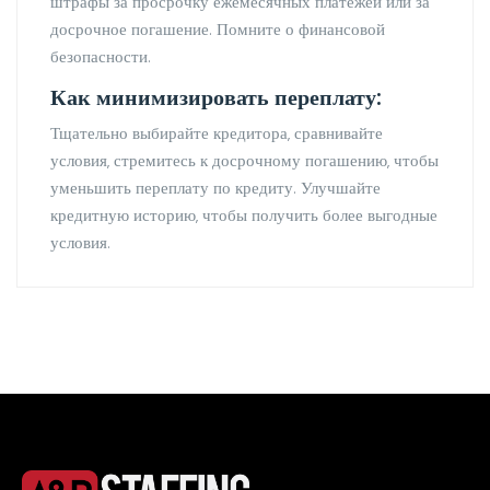
штрафы за просрочку ежемесячных платежей или за
досрочное погашение. Помните о финансовой
безопасности.
Как минимизировать переплату:
Тщательно выбирайте кредитора‚ сравнивайте
условия‚ стремитесь к досрочному погашению‚ чтобы
уменьшить переплату по кредиту. Улучшайте
кредитную историю‚ чтобы получить более выгодные
условия.