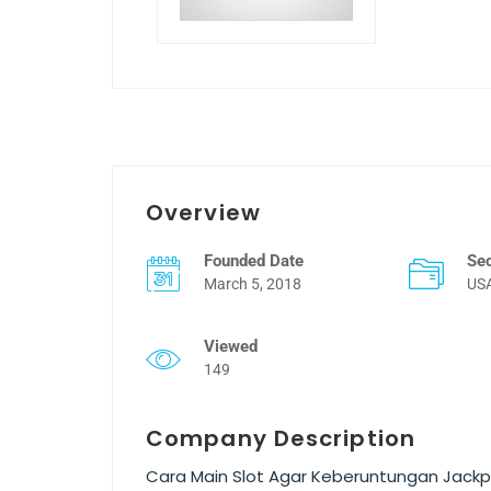
Overview
Founded Date
Se
March 5, 2018
US
Viewed
149
Company Description
Cara Main Slot Agar Keberuntungan Jackp