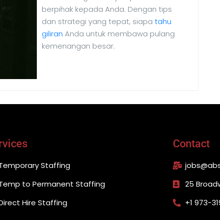
berpihak kepada Anda. Dengan tips
dan strategi yang tepat, siapa
tahu
giliran
Anda untuk membawa pulang
kemenangan besar.
rvices
Contact
Temporary Staffing
jobs@abs
Temp to Permanent Staffing
25 Broad
Direct Hire Staffing
+1 973-31