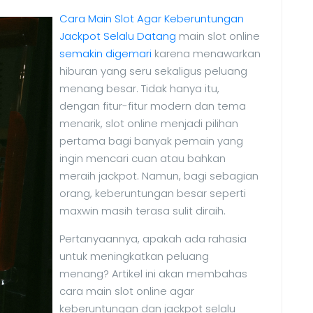
Cara Main Slot Agar Keberuntungan
Jackpot Selalu Datang
main slot online
semakin digemari
karena menawarkan
hiburan yang seru sekaligus peluang
menang besar. Tidak hanya itu,
dengan fitur-fitur modern dan tema
menarik, slot online menjadi pilihan
pertama bagi banyak pemain yang
ingin mencari cuan atau bahkan
meraih jackpot. Namun, bagi sebagian
orang, keberuntungan besar seperti
maxwin masih terasa sulit diraih.
Pertanyaannya, apakah ada rahasia
untuk meningkatkan peluang
menang? Artikel ini akan membahas
cara main slot online agar
keberuntungan dan jackpot selalu