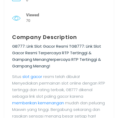
Viewed
70
Company Description
GB777: Link Slot Gacor Resmi TGB777: Link Slot
Gacor Resmi Terpercaya RTP Tertinggi &
Gampang Menang!erpercaya RTP Tertinggi &
Gampang Menang!
Situs
slot gacor
resmi telah dibuka!
Menyediakan permainan slot online dengan RTP
tertinggi dan rating terbaik, GB777 dikenal
sebagai link slot paling gacor karena
memberikan kemenangan
mudah dan peluang
Maxwin yang tinggi. Bergabung sekarang dan
rasakan sensasi menang besar setiap hari!