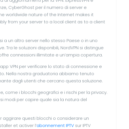
lità di aggiornamenti per la VPN. ExpressVPN è
anze, CyberGhost per il numero di server e
The worldwide nature of the Internet makes it
ably from your server to a local client as to a client
i a un altro server nello stesso Paese o in uno
ve. Tra le soluzioni disponibili, NordVPN si distingue
offre connessioni illimitate e un’ampia copertura.
l’app VPN per verificare lo stato di connessione e
cato. Nella nostra graduatoria abbiamo tenuto
nante dagli utenti che cercano questa soluzione.
, come i blocchi geografici e i rischi per la privacy.
si modi per capire quale sia la natura del
er aggirare questi blocchi o considerare un
ller et activer l’
abonnement IPTV
sur IPTV