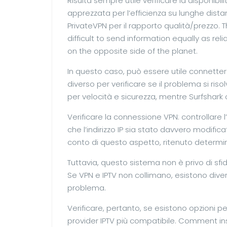
Risulta sempre utile verificare la disponibi
apprezzata per l’efficienza su lunghe dist
PrivateVPN per il rapporto qualità/prezzo. 
difficult to send information equally as reli
on the opposite side of the planet.
In questo caso, può essere utile connetters
diverso per verificare se il problema si risol
per velocità e sicurezza, mentre Surfshark 
Verificare la connessione VPN: controllare 
che l’indirizzo IP sia stato davvero modifi
conto di questo aspetto, ritenuto determi
Tuttavia, questo sistema non è privo di sfide
Se VPN e IPTV non collimano, esistono diver
problema.
Verificare, pertanto, se esistono opzioni p
provider IPTV più compatibile. Comment insta