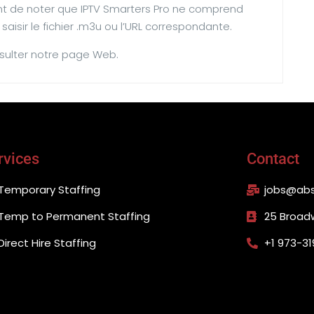
ient de noter que IPTV Smarters Pro ne comprend
saisir le fichier .m3u ou l’URL correspondante.
onsulter notre page Web.
rvices
Contact
Temporary Staffing
jobs@abs
Temp to Permanent Staffing
25 Broad
Direct Hire Staffing
+1 973-31