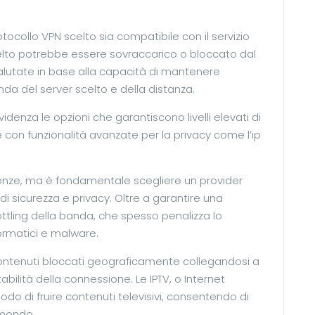
otocollo VPN scelto sia compatibile con il servizio
celto potrebbe essere sovraccarico o bloccato dal
valutate in base alla capacità di mantenere
da del server scelto e della distanza.
denza le opzioni che garantiscono livelli elevati di
e con funzionalità avanzate per la privacy come l’ip
enze, ma è fondamentale scegliere un provider
di sicurezza e privacy. Oltre a garantire una
ottling della banda, che spesso penalizza lo
ormatici e malware.
contenuti bloccati geograficamente collegandosi a
tabilità della connessione. Le IPTV, o Internet
modo di fruire contenuti televisivi, consentendo di
 mondo.