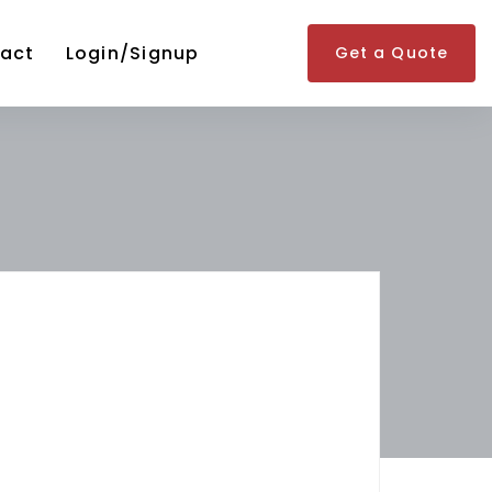
act
Login/Signup
Get a Quote