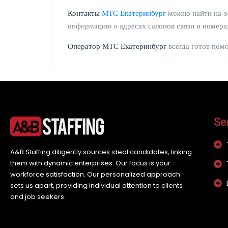
Контакты
МТС Екатеринбург
можно найти на о
информацию о адресах салонов связи и номера
Оператор МТС Екатеринбург
всегда готов пом
Se
A&B Staffing diligently sources ideal candidates, linking
them with dynamic enterprises. Our focus is your
workforce satisfaction. Our personalized approach
sets us apart, providing individual attention to clients
and job seekers.