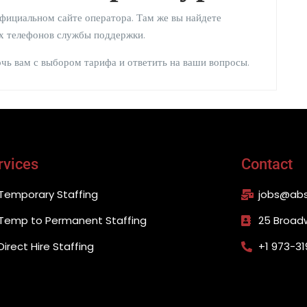
фициальном сайте оператора. Там же вы найдете
х телефонов службы поддержки.
очь вам с выбором тарифа и ответить на ваши вопросы.
rvices
Contact
Temporary Staffing
jobs@abs
Temp to Permanent Staffing
25 Broad
Direct Hire Staffing
+1 973-31