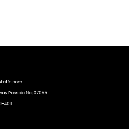
taffs.com
way Passaic Naj 07055
9-4011