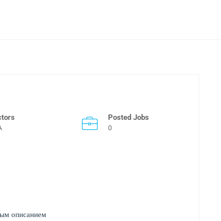
ctors
Posted Jobs
A
0
ным описанием