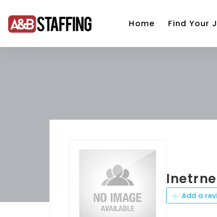
Home
Find Your 
Inetrne
Add a rev