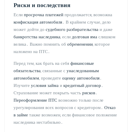
Риски
и последствия
Если
просрочка платежей
продолжается‚ возможна
конфискация автомобиля
․ В крайнем случае‚ дело
может дойти до
судебного разбирательства
и даже
банкротства наследника
‚ если
долговая яма
слишком
велика․ Важно помнить об
обременении
‚ которое
наложено на ПТС․
Перед тем‚ как брать на себя
финансовые
обязательства
‚ связанные с
унаследованным
автомобилем
‚ проведите
оценку автомобиля
․
Изучите
условия займа
и
кредитный договор
․
Страхование может покрыть часть
рисков
․
Переоформление ПТС
возможно только после
урегулирования всех вопросов с кредитором․
Отказ
в займе
также возможен‚ если финансовое положение
наследника нестабильно․