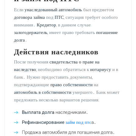
Если
унаследованный автомобиль
был предметом
договора займа
под
ПТС
‚ ситуация требует особого
внимания․
Кредитор
‚ в данном случае
залогодержатель
‚ имеет право требовать
погашение
долга
․
Действия наследников
После получения
свидетельства о праве на
наследство
‚ необходимо обратиться к
нотариусу
и в
банк․ Нужно предоставить документы‚
подтверждающие
право собственности
на
автомобиль в собственности
умершего․ Банк может
предложить несколько вариантов решения:
Выплата долга
наследниками․
займ под птс
Рефинансирование
а․
Продажа автомобиля для погашения долга․