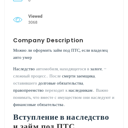
Viewed
3068
Company Description
Можно ли оформить займ под ПТС, если владелец
авто умер
Наследство
автомобиля‚ находящегося в
залоге
‚ –
сложный процесс․ После
смерти заемщика
‚
оставившего
долговые обязательства
‚
правопреемство
переходит к
наследникам
․ Важно
понимать‚ что вместе с имуществом они наследуют и
финансовые обязательства
․
Вступление в наследство
и займ под ПТС